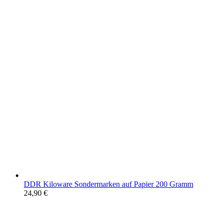
DDR Kiloware Sondermarken auf Papier 200 Gramm
24,90
€