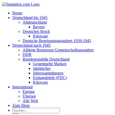
Zum
Inhalt
Home
springen
Deutschland bis 1945
Altdeutschland
Bayern
Deutsches Reich
Kiloware
Deutsche Besetzungsausgaben 1939-1945
Deutschland nach 1945
Alliierte Besetzung Gemeinschaftsausgaben
DDR
Bundesrepublik Deutschland
Gestempelte Marken
Jahrbücher
Jahressammlungen
Ersttagsbriefe (FDC)
Kiloware
International
Europa
Übersee
Alle Welt
Zum Shop
Suche
nach: