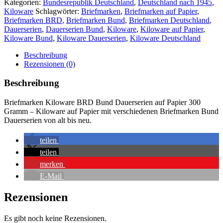
Kategorien:
Bundesrepublik Deutschland
,
Deutschland nach 1945
,
Kiloware
Schlagwörter:
Briefmarken
,
Briefmarken auf Papier
,
Briefmarken BRD
,
Briefmarken Bund
,
Briefmarken Deutschland
,
Dauerserien
,
Dauerserien Bund
,
Kiloware
,
Kiloware auf Papier
,
Kiloware Bund
,
Kiloware Dauerserien
,
Kiloware Deutschland
Beschreibung
Rezensionen (0)
Beschreibung
Briefmarken Kiloware BRD Bund Dauerserien auf Papier 300
Gramm – Kiloware auf Papier mit verschiedenen Briefmarken Bund
Dauerserien von alt bis neu.
teilen
teilen
merken
E-Mail
Rezensionen
Es gibt noch keine Rezensionen.