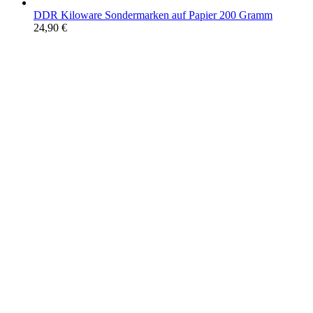
DDR Kiloware Sondermarken auf Papier 200 Gramm
24,90
€